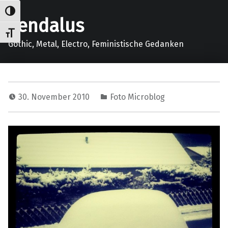
Umschalten auf hohe Kontraste
gendalus
Schrift vergrößern
Gothic, Metal, Electro, Feministische Gedanken
30. November 2010
Foto Microblog