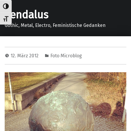
Umschalten auf hohe Kontraste
gendalus
Schrift vergrößern
Gothic, Metal, Electro, Feministische Gedanken
12. März 2012
Foto Microblog