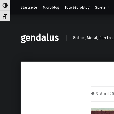
Umschalten auf hohe Kontraste
Startseite
Microblog
Foto Microblog
Spiele
Schrift vergrößern
gendalus
Gothic, Metal, Electr
3. April 2