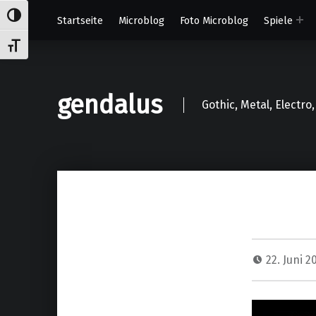
Umschalten auf hohe Kontraste
Startseite
Microblog
Foto Microblog
Spiele
Schrift vergrößern
gendalus
Gothic, Metal, Electr
22. Juni 2