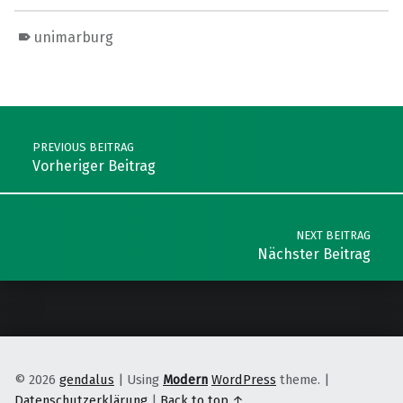
unimarburg
Skip back to main navigation
Post navigation
PREVIOUS BEITRAG
Vorheriger Beitrag
NEXT BEITRAG
Nächster Beitrag
© 2026
gendalus
|
Using
Modern
WordPress
theme.
|
Datenschutzerklärung
|
Back to top ↑