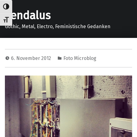
Umschalten auf hohe Kontraste
gendalus
Schrift vergrößern
Gothic, Metal, Electro, Feministische Gedanken
6. November 2012
Foto Microblog