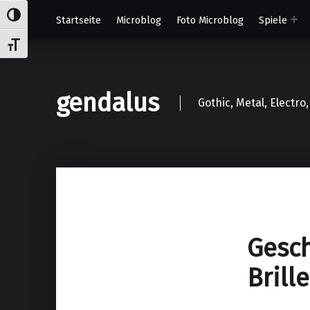
Umschalten auf hohe Kontraste
Startseite
Microblog
Foto Microblog
Spiele
Schrift vergrößern
gendalus
Gothic, Metal, Electr
Gesch
Brill