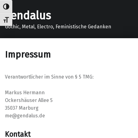
Umschalten auf hohe Kontraste
gendalus
Schrift vergrößern
Gothic, Metal, Electro, Feministische Gedanken
Impressum
Verantwortlicher im Sinne von § 5 TMG:
Markus Hermann
Ockershäuser Allee 5
35037 Marburg
me@gendalus.de
Kontakt