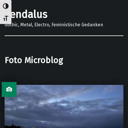
Umschalten auf hohe Kontraste
gendalus
Schrift vergrößern
Gothic, Metal, Electro, Feministische Gedanken
Foto Microblog