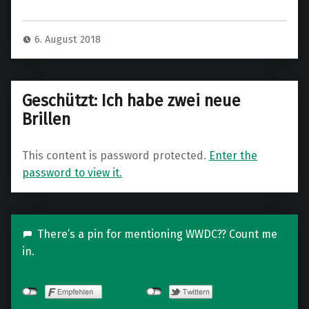
r
y
6. August 2018
C
o
n
Geschützt: Ich habe zwei neue
f
Brillen
e
s
This content is password protected.
Enter the
s
password to view it.
i
o
n
s
There’s a pin for mentioning WWDC?? Count me
in.