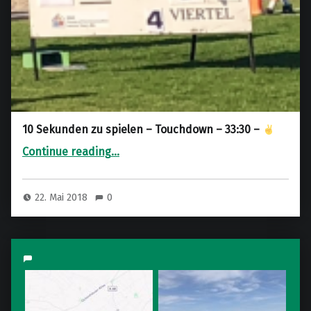
10 Sekunden zu spielen – Touchdown – 33:30 –
“10 Sekunden zu spielen – Touchdown – 33:30 –
Continue reading
…
”
22. Mai 2018
0
M
a
r