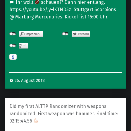
I
Ihr wollt
schauen?? Dann hier entlang.
n
https://youtu.be/jy-lKTND5zI Stuttgart Scorpions
d
@ Marburg Mercenaries. Kickoff ist 16:00 Uhr.
u
s
t
r
i
a
l
–
26. August 2018
C
e
m
Did my first ALTTP Randomizer with weapons
e
randomized. First weapon was hammer. Final time:
t
02:15:44.56
e