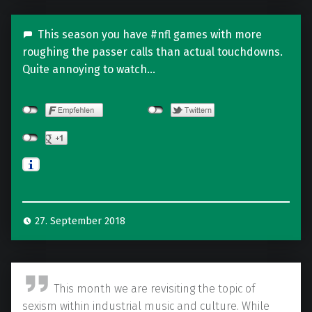
This season you have #nfl games with more
roughing the passer calls than actual touchdowns.
Quite annoying to watch…
27. September 2018
P
This month we are revisiting the topic of
o
sexism within industrial music and culture. While