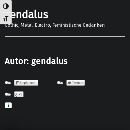
Umschalten auf hohe Kontraste
gendalus
Schrift vergrößern
Gothic, Metal, Electro, Feministische Gedanken
Autor:
gendalus