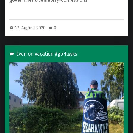
government-cemetery-confessions
17. August 2020
0
Even on vacation #goHawks