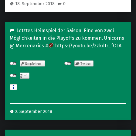
18. September 2018
0
i
n
i
t
Letztes Heimspiel der Saison. Eine von zwei
Möglichkeiten in die Playoffs zu kommen. Unicorns
y
@ Mercenaries #
https://youtu.be/2zkdIr_fOLA
,
S
e
x
i
s
m
,
2. September 2018
a
n
d