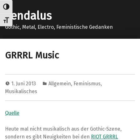
Umschalten auf hohe Kontraste
gendalus
Schrift vergrößern
Gothic, Metal, Electro, Feministische Gedanken
GRRRL Music
1. Juni 2013
Allgemein
,
Feminismus
,
Musikalisches
Quelle
Heute mal nicht musikalisch aus der Gothic-Szene,
sondern es gibt Neuigkeiten bei den
RIOT GRRRL