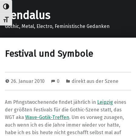
Umschalten auf hohe Kontraste
gendalus
Schrift vergrößern
Gothic, Metal, Electro, Feministische Gedanken
Festival und Symbole
26. Januar 2010
0
direkt aus der Szene
Am Pfingstwochenende findet jährlich in
Leipzig
eines
der größten Festivals für die Gothic-Szene statt, das
WGT aka
Wave-Gotik-Treffen
. Um es vorweg zusagen,
auch wenn ich es die Jahre immer wieder vor hatte,
habe ich es bis heute nicht geschafft selbst mal auf