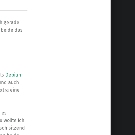
ch gerade
 beide das
als
Debian
-
und auch
xtra eine
 es
 wollte ich
sch sitzend