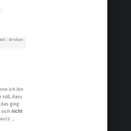
ed: Broken
enn ich ihn
 soll, dass
(das ging
ß sich
nicht
,
ext3