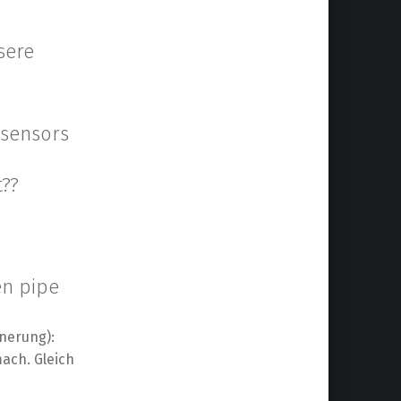
sere
 sensors
t??
en pipe
nnerung):
ach. Gleich