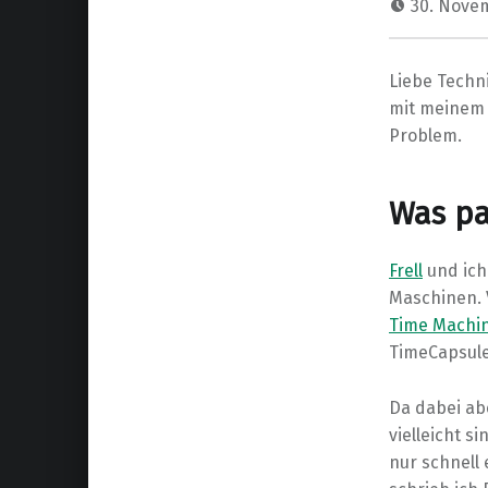
30. Nove
Liebe Techn
mit meine
Problem.
Was pas
Frell
und ich
Maschinen. 
Time Machi
TimeCapsule
Da dabei abe
vielleicht s
nur schnell