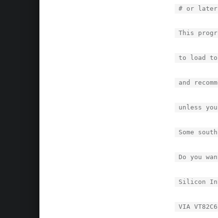
# or later
This progr
to load to
and recomm
unless you
Some south
Do you wan
Silicon In
VIA VT82C6