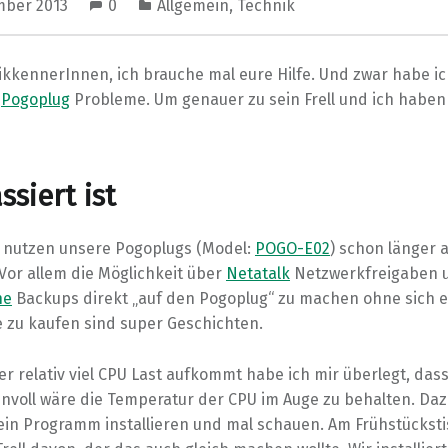
mber 2013
0
Allgemein
,
Technik
ikkennerInnen, ich brauche mal eure Hilfe. Und zwar habe i
m
Pogoplug
Probleme. Um genauer zu sein Frell und ich haben
siert ist
 nutzen unsere Pogoplugs (Model:
POGO-E02
) schon länger 
Vor allem die Möglichkeit über
Netatalk
Netzwerkfreigaben 
ne
Backups direkt „auf den Pogoplug“ zu machen ohne sich e
 zu kaufen sind super Geschichten.
r relativ viel CPU Last aufkommt habe ich mir überlegt, dass
innvoll wäre die Temperatur der CPU im Auge zu behalten. Dazu
 ein Programm installieren und mal schauen. Am Frühstücksti