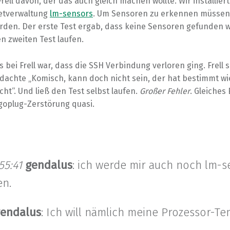
Frell davon, der das auch gleich machen wollte. Wir installier
etverwaltung
lm-sensors
. Um Sensoren zu erkennen müssen 
rden. Der erste Test ergab, dass keine Sensoren gefunden w
n zweiten Test laufen.
 bei Frell war, dass die SSH Verbindung verloren ging. Frell 
 dachte „Komisch, kann doch nicht sein, der hat bestimmt w
ht“. Und ließ den Test selbst laufen.
Großer Fehler
. Gleiches
oplug-Zerstörung quasi.
55:41
gendalus
: ich werde mir auch noch lm-s
en.
endalus
: Ich will nämlich meine Prozessor-T