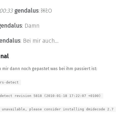
:00:33
gendalus
: ￼:O
gendalus
: Damn
endalus
: Bei mir auch…
nal
m mir dann noch gepastet was bei ihm passiert ist:
rs-detect
detect revision 5818 (2010-01-18 17:22:07 +0100)
 unavailable, please consider installing dmidecode 2.7