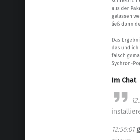
schrieb ich 
aus der Pak
gelassen we
ließ dann de
Das Ergebnis
das und ich
falsch gemac
Sychron-Pog
Im Chat
12:
installier
12:56:01
g