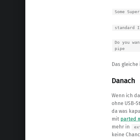
Some Super
standard I
Do you wan
pipe
Das gleiche 
Danach
Wenn ich da
ohne USB-Sti
da was kapu
mit
parted 
mehr in
ex
keine Chanc