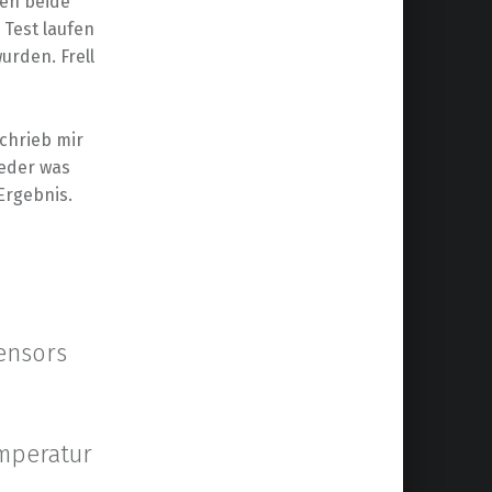
ten beide
Test laufen
urden. Frell
schrieb mir
ieder was
 Ergebnis.
ensors
emperatur