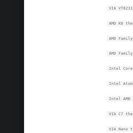
VIA VT8231
AMD K8 the
AMD Family
AMD Family
Intel Core
Intel Atom
Intel AMB 
VIA C7 the
VIA Nano t