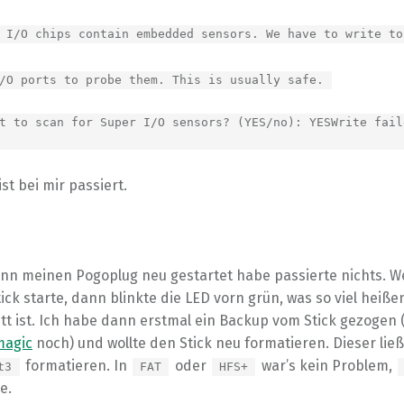
 I/O chips contain embedded sensors. We have to write to
/O ports to probe them. This is usually safe.
t to scan for Super I/O sensors? (YES/no): YESWrite fail
ist bei mir passiert.
nn meinen Pogoplug neu gestartet habe passierte nichts. W
ck starte, dann blinkte die LED vorn grün, was so viel heißen
tt ist. Ich habe dann erstmal ein Backup vom Stick gezogen 
magic
noch) und wollte den Stick neu formatieren. Dieser lie
formatieren. In
oder
war’s kein Problem,
t3
FAT
HFS+
e.