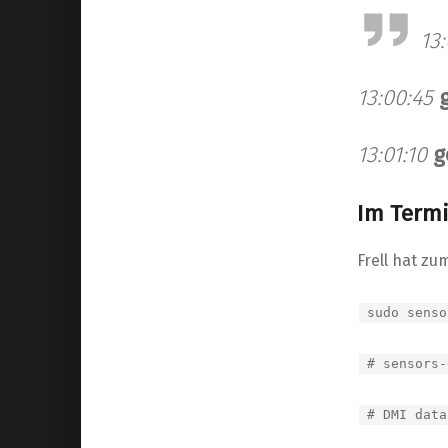
13
13:00:45
13:01:10
g
Im Termi
Frell hat zu
sudo senso
# sensors-
# DMI data