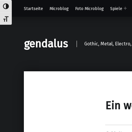
Umschalten auf hohe Kontraste
Startseite
Microblog
Foto Microblog
Spiele
Schrift vergrößern
gendalus
Gothic, Metal, Electr
Ein w