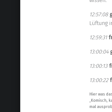
wissen.
12:57:08
Lüftung 
12:59:31
f
13:00:04
13:00:13
f
13:00:22
f
Hier was da
„Komisch, k
mal ausprob