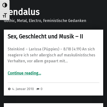
Umschalten auf hohe Kontraste
gendalus
Schrift vergrößern
Gothic, Metal, Electro, Feministische Gedanken
Sex, Geschlecht und Musik – II
Steinkind – Larissa (Püppies) – 8/18 (4:19) An sich
reagiere ich sehr allergisch auf maskulinistisches
Verhalten, vor allem gepaart mit…
“Sex, Geschlecht und Musik – II”
Continue reading
…
4. Januar 2010
0