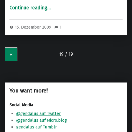
“Moshpit und Männlichkeit”
Continue reading
…
15. Dezember 2009
1
«
You want more?
Social Media
@gendalus auf Twitter
@gendalus auf Micro.blog
gendalus auf Tumblr