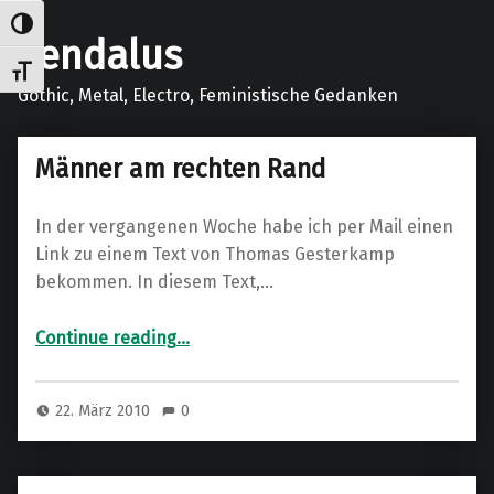
Umschalten auf hohe Kontraste
gendalus
Schrift vergrößern
Gothic, Metal, Electro, Feministische Gedanken
Männer am rechten Rand
In der vergangenen Woche habe ich per Mail einen
Link zu einem Text von Thomas Gesterkamp
bekommen. In diesem Text,…
“Männer am rechten Rand”
Continue reading
…
22. März 2010
0