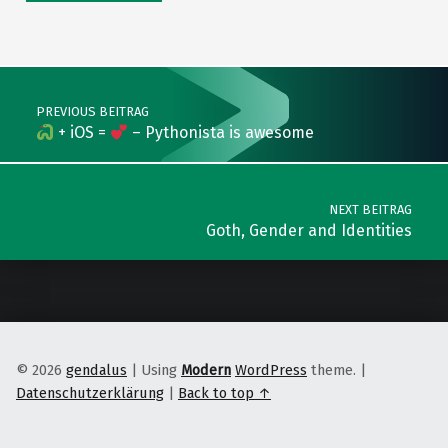
Post navigation
PREVIOUS BEITRAG
+ iOS =
– Pythonista is awesome
NEXT BEITRAG
Goth, Gender and Identities
© 2026
gendalus
|
Using
Modern
WordPress
theme.
|
Datenschutzerklärung
|
Back to top ↑