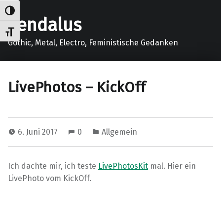
Umschalten auf hohe Kontraste
gendalus
Schrift vergrößern
Gothic, Metal, Electro, Feministische Gedanken
LivePhotos – KickOff
6. Juni 2017
0
Allgemein
Ich dachte mir, ich teste
LivePhotosKit
mal. Hier ein
LivePhoto vom KickOff.